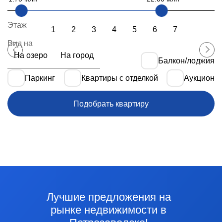
Этаж
1
2
3
4
5
6
7
8
9
Вид на
На озеро
На город
Балкон/лоджия
Паркинг
Квартиры с отделкой
Аукцион
Подобрать квартиру
Лучшие предложения на
рынке недвижимости в