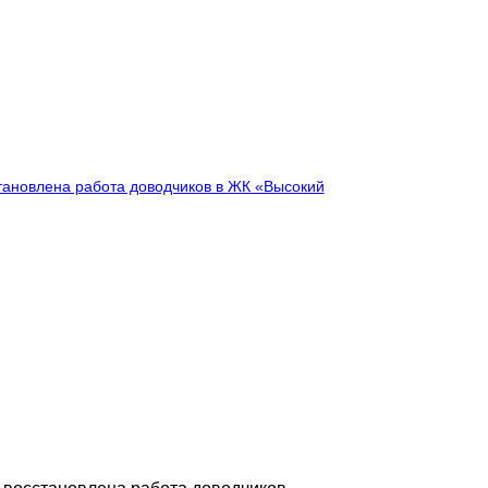
рректно. Жители
ом проходе.
нии