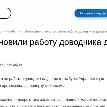
ртиру
Акц
/
Новости и события
/
Оперативно восстановили работу дово
тановили работу доводч
того, что не работал доводчик на двери в тамбуре. У
ение и организовала проверку механизма.