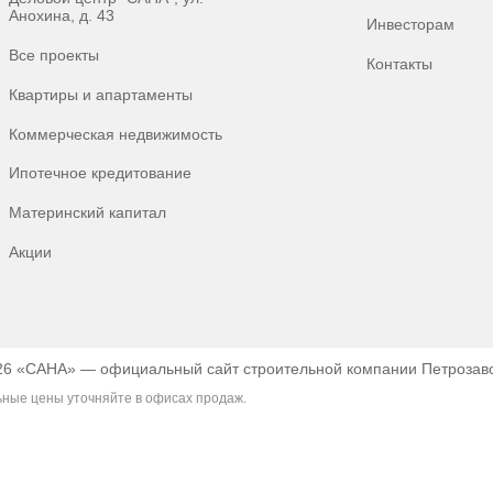
Проекты
О 
ЖК "Престиж", ул. Варкауса, д. 13
Кар
ЖК "Высокий Стандарт" (6), ул.
Док
Чапаева, д. 48а
Упр
ЖК на ул.Федосовой, ул.
Федосовой, д.
Пре
ЖК "Высокий Стандарт", ул.
Нов
Чапаева, д. 50
Соц
Деловой центр "САНА", ул.
Анохина, д. 43
Инв
Все проекты
Кон
Квартиры и апартаменты