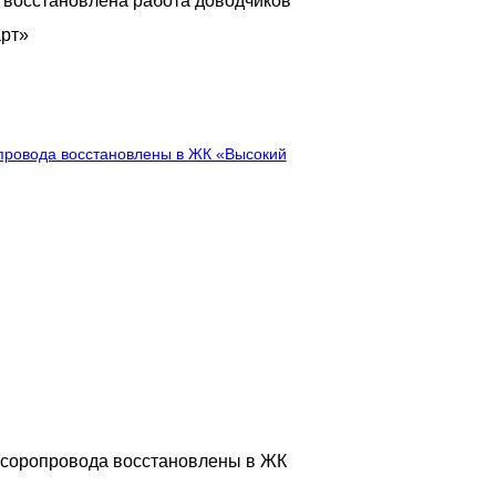
ой лестнице восстановлена работа доводчиков
окий Стандарт»
6