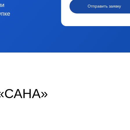
жения на
мости в
ервыми
Отправи
 покупке