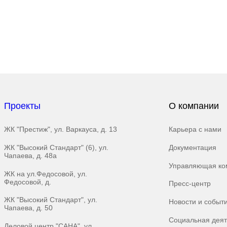
ле «САНА»